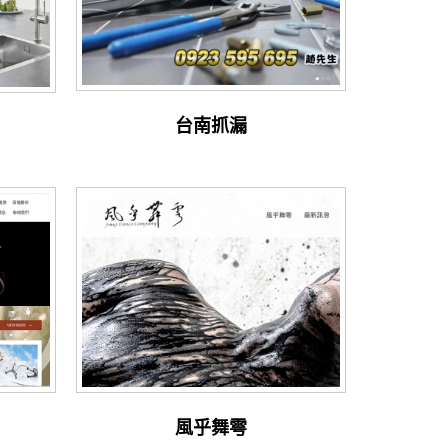
台南抓漏
風乎舞雩