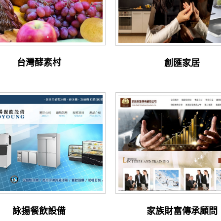
台灣酵素村
創匯家居
詠揚餐飲設備
家族財富傳承顧問